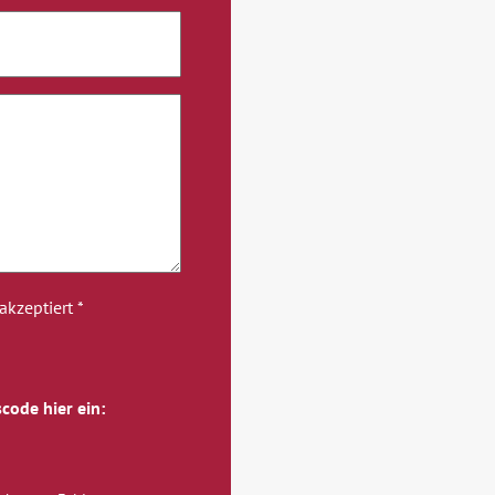
kzeptiert *
code hier ein: