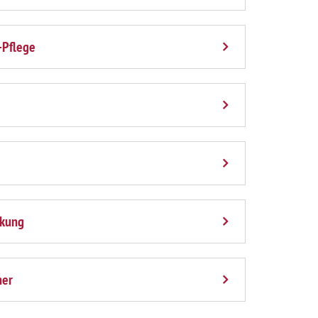
-Pflege
ckung
ner