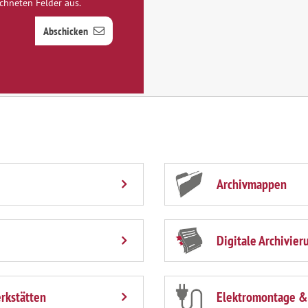
ichneten Felder aus.
Abschicken
Archivmappen
Digitale Archivier
rkstätten
Elektromontage &