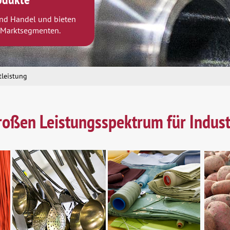
 und Handel und bieten
n Marktsegmenten.
tleistung
roßen Leistungsspektrum für Indus