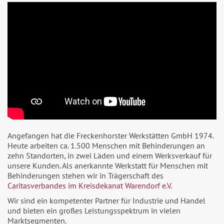
Angefangen hat die Freckenhorster Werkstätten GmbH 1974.
Heute arbeiten ca. 1.500 Menschen mit Behinderungen an
zehn Standorten, in zwei Läden und einem Werksverkauf für
unsere Kunden. Als anerkannte Werkstatt für Menschen mit
Behinderungen stehen wir in Trägerschaft des
Caritasverbandes im Kreisdekanat Warendorf e.V.
Wir sind ein kompetenter Partner für Industrie und Handel
und bieten ein großes Leistungsspektrum in vielen
Marktsegmenten.