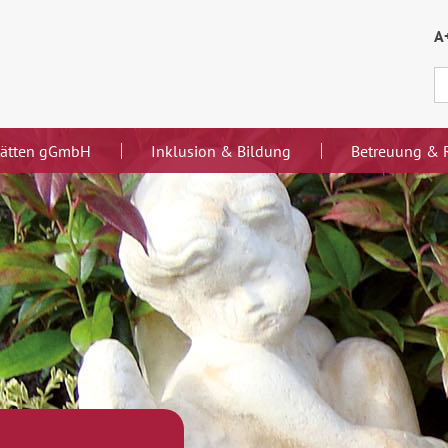
A
stätten gGmbH
Inklusion & Bildung
Betreuung & R