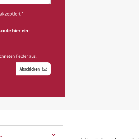
kzeptiert *
code hier ein:
ichneten Felder aus.
Abschicken
.