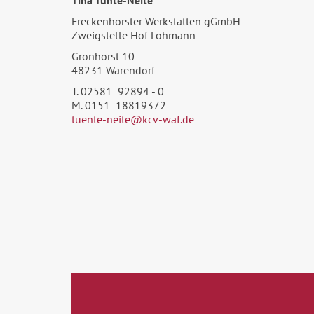
Tina Tünte-Neite
Freckenhorster Werkstätten gGmbH
Zweigstelle Hof Lohmann
Gronhorst 10
48231 Warendorf
T. 02581 92894 - 0
M. 0151 18819372
tuente-neite@kcv-waf.de