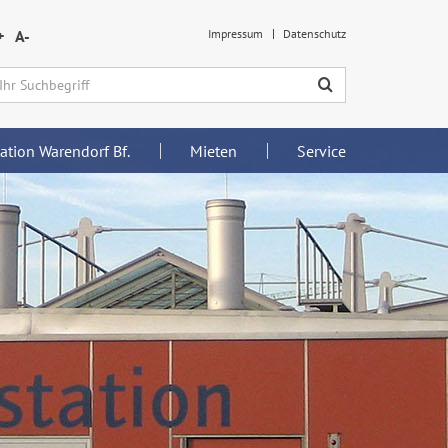
+
A-
Impressum
Datenschutz
ation Warendorf Bf.
Mieten
Service