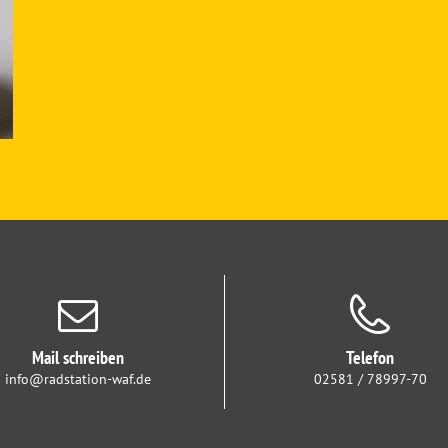
Mail schreiben
Telefon
info@radstation-waf.de
02581 / 78997-70