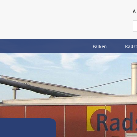
A
Parken
Radst